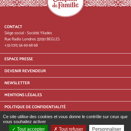
CONTACT
Siège social - Société Yliades
Rue Radio Londres 33130 BEGLES
+33 (0)5 56 69 68 68
Menu
ESPACE PRESSE
Pied
DEVENIR REVENDEUR
de
NEWSLETTER
page
Pied
MENTIONS LÉGALES
de
POLITIQUE DE CONFIDENTIALITÉ
page
Ce site utilise des cookies et vous donne le contrôle sur ceux que
INFOS TRI
-
vous souhaitez activer
2
Tout accepter
Tout refuser
Personnaliser