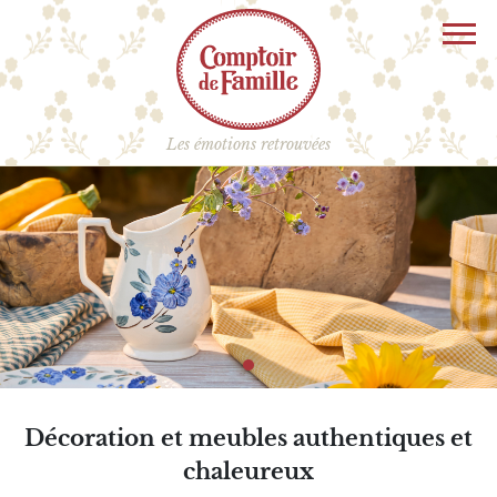
Aller
Panneau de gestion des cookies
au
contenu
principal
Les émotions retrouvées
Décoration et meubles authentiques et
chaleureux