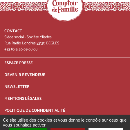
CONTACT
Siège social - Société Yliades
Rue Radio Londres 33130 BEGLES
+33 (0)5 56 69 68 68
Menu
ESPACE PRESSE
Pied
DEVENIR REVENDEUR
de
NEWSLETTER
page
Pied
MENTIONS LÉGALES
de
POLITIQUE DE CONFIDENTIALITÉ
page
Ce site utilise des cookies et vous donne le contrôle sur ceux que
INFOS TRI
-
vous souhaitez activer